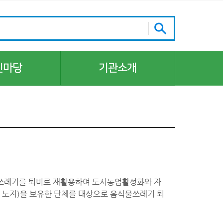
린마당
기관소개
기관장 인사말
조직 및 업무
주요 업무
주요 연혁 및 역대 관리자
시설안내
찾아오시는 길
물쓰레기를 퇴비로 재활용하여 도시농업활성화와 자
홍보자료
, 노지)을 보유한 단체를 대상으로 음식물쓰레기 퇴
업무협약