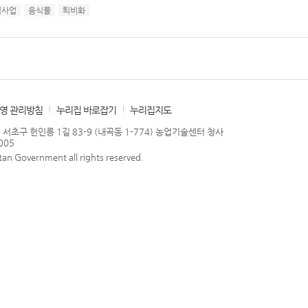
미디어갤러리
범사업
음식물
퇴비화
영 관리방침
누리집 바로잡기
누리집지도
 서초구 헌인릉 1길 83-9 (내곡동 1-774) 농업기술센터 청사
005
an Government all rights reserved.