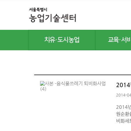
치유·도시농업
교육·서
치유농업
교육안내
도시농업
교육신청방법
반려식물병원
교육·서비스 신청
곤충산업활성화
온라인 교육
201
텃밭(주말)농장
2014-04
공기정화식물
2014
식물공장
원순환을
비화세트