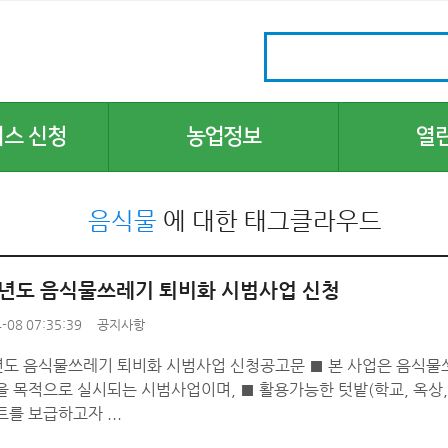
비스 신청
농업정보
열
주간농사정보
공지사항
음식물
에 대한 태그클라우드
농업기술정보
보도자료
서울농업현황
채용시험
농업연구단체
지자체 홍보
4년도 음식물쓰레기 퇴비화 시범사업 신청
법령·도서정보
입찰공고
-08 07:35:39
공지사항
토양검정
년도 음식물쓰레기 퇴비화 시범사업 신청공고문 ■ 본 사업은 음식
농사일손돕기
 목적으로 실시되는 시범사업이며, ■ 활용가능한 텃밭(학교, 옥상
농업기술상담
를 보급하고자 ...
자주 묻는 질문