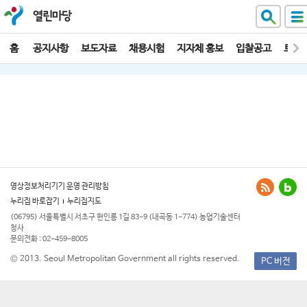
열린마당
홈
공지사항
보도자료
채용시험
지자체 홍보
입찰공고
토양
영상정보처리기기 운영 관리방침
누리집 바로잡기
누리집지도
(06795) 서울특별시 서초구 헌인릉 1길 83-9 (내곡동 1-774) 농업기술센터
청사
문의전화 : 02-459-8005
© 2013. Seoul Metropolitan Government all rights reserved.
PC 버전