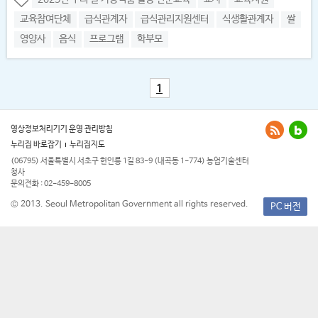
교육참여단체
급식관계자
급식관리지원센터
식생활관계자
쌀
영양사
음식
프로그램
학부모
1
영상정보처리기기 운영 관리방침
누리집 바로잡기
누리집지도
(06795) 서울특별시 서초구 헌인릉 1길 83-9 (내곡동 1-774) 농업기술센터
청사
문의전화 : 02-459-8005
© 2013. Seoul Metropolitan Government all rights reserved.
PC 버전