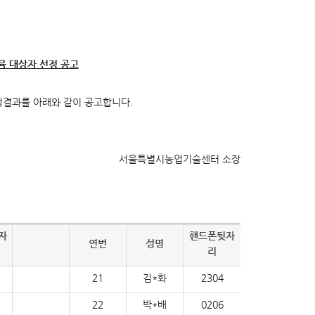
육 대상자 선정 공고
정결과를 아래와 같이 공고합니다.
서울특별시농업기술센터 소장
자
핸드폰뒷자
연번
성명
리
21
김*화
2304
22
박*배
0206