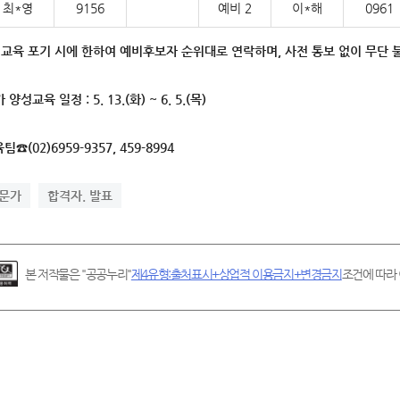
최*영
9156
예비 2
이*해
0961
 교육 포기 시에 한하여 예비후보자 순위대로 연락하며
,
사전 통보 없이 무단 
 양성교육 일정
: 5. 13.(
화
) ~ 6. 5.(
목
)
육팀
☎
(02)6959-9357, 459-8994
문가
합격자. 발표
본 저작물은 "공공누리"
제4유형:출처표시+상업적 이용금지+변경금지
조건에 따라 