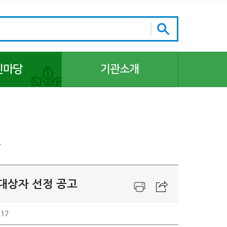
린마당
기관소개
기관장 인사말
조직 및 업무
주요 업무
주요 연혁 및 역대 관리자
항
시설안내
찾아오시는 길
 대상자 선정 공고
홍보자료
업무협약
-17