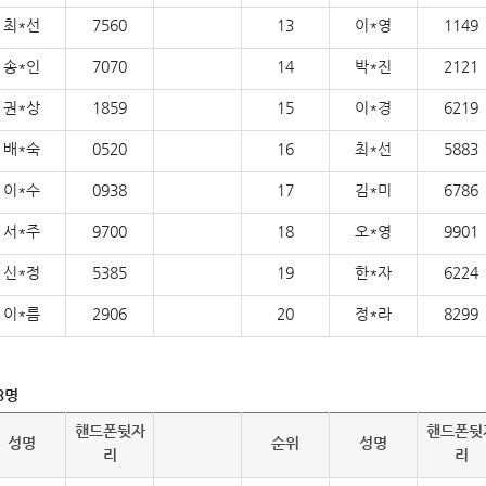
최*선
7560
13
이*영
1149
송*인
7070
14
박*진
2121
권*상
1859
15
이*경
6219
배*숙
0520
16
최*선
5883
이*수
0938
17
김*미
6786
서*주
9700
18
오*영
9901
신*정
5385
19
한*자
6224
이*름
2906
20
정*라
8299
3
명
핸드폰뒷자
핸드폰뒷
성명
순위
성명
리
리