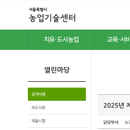
치유·도시농업
교육·서
치유농업
교육안내
도시농업
교육신청방법
열린마당
반려식물병원
교육·서비스 신청
곤충산업활성화
온라인 교육
텃밭(주말)농장
공지사항
공기정화식물
2025년
식물공장
보도자료
채용시험
담당부서
농