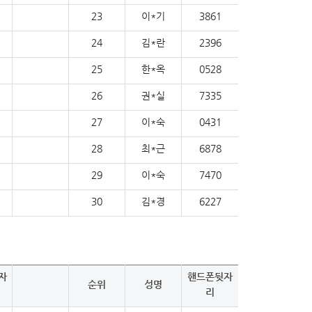
23
이*기
3861
24
김*란
2396
25
한*옥
0528
26
권*실
7335
27
이*숙
0431
28
최*근
6878
29
이*숙
7470
30
김*경
6227
자
핸드폰뒷자
순위
성명
리