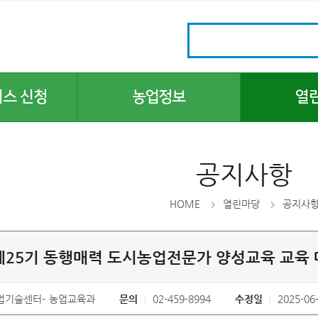
비스 신청
농업정보
열
주간농사정보
공지사항
농업기술정보
보도자료
공지사항
서울농업현황
채용시험
농업연구단체
지자체 홍보
HOME
열린마당
공지사
법령·도서정보
입찰공고
토양검정
 제25기 동행매력 도시농업전문가 양성교육 교육
농사일손돕기
농업기술상담
업기술센터
농업교육과
문의
02-459-8994
수정일
2025-06
자주 묻는 질문