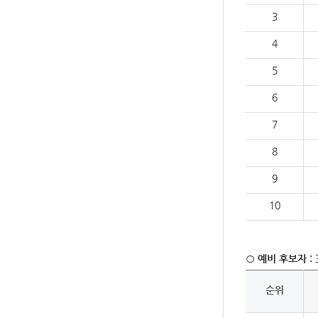
3
4
5
6
7
8
9
10
○
예비 후보자
: 
순위