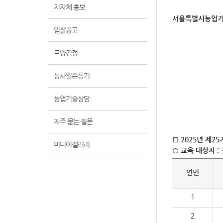
지자체 홍보
서
울특별시농업기
입찰공고
토양검정
농사일손돕기
농업기술상담
자주 묻는 질문
□
2025
년 제
25
미디어갤러리
○
교육 대상자
: 
연번
1
2