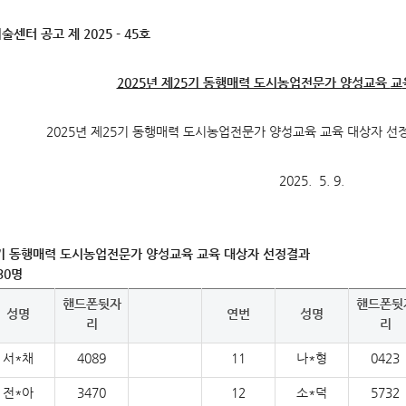
미디어갤러리
술센터 공고 제
2025 - 45
호
2025
년 제
25
기 동행매력 도시농업전문가 양성교육
교
2025년 제25기 동행매력 도시농업전문가 양성교육 교육 대상자 선
2025. 5. 9.
기 동행매력 도시농업전문가 양성교육 교육 대상자 선정결과
30
명
핸드폰뒷자
핸드폰뒷
성명
연번
성명
리
리
서*채
4089
11
나*형
0423
전*아
3470
12
소*덕
5732