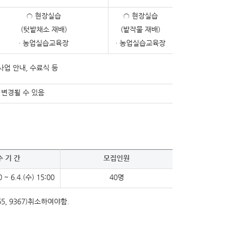
○ 현장실습
○ 현장실습
(텃밭채소 재배)
(밭작물 재배)
· 농업실습교육장
· 농업실습교육장
사업 안내, 수료식 등
변경될 수 있음
수 기 간
모집인원
0 ~ 6.4.(수) 15:00
40명
, 9367)취소하여야함.