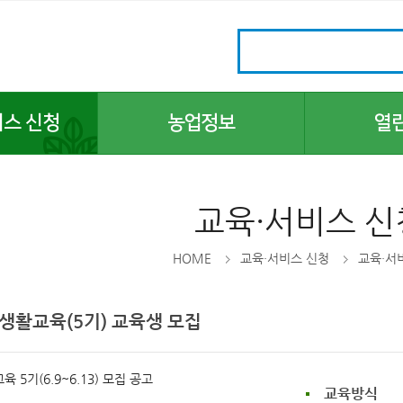
비스 신청
농업정보
열
주간농사정보
공지사항
농업기술정보
보도자료
교육·서비스 신
서울농업현황
채용시험
농업연구단체
지자체 홍보
HOME
교육·서비스 신청
교육·서
법령·도서정보
입찰공고
토양검정
원생활교육(5기) 교육생 모집
농사일손돕기
농업기술상담
자주 묻는 질문
교육방식