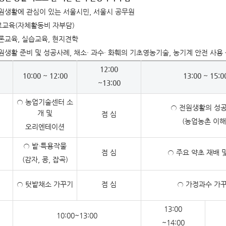
 전원생활에 관심이 있는 서울시민, 서울시 공무원
 무료교육(자체활동비 자부담)
이론교육, 실습교육, 현지견학
전원생활 준비 및 성공사례, 채소· 과수· 화훼의 기초영농기술, 농기계 안전 사용
12:00
10:00 ~ 12:00
13:00 ~ 15:0
~13:00
○ 농업기술센터 소
○ 전원생활의 성
개 및
점 심
(농업농촌 이해
오리엔테이션
○ 밭·특용작물
점 심
○ 주요 약초 재배 
(감자, 콩, 잡곡)
○ 텃밭채소 가꾸기
점 심
○ 가정과수 가
13:00
10:00~13:00
~14:00