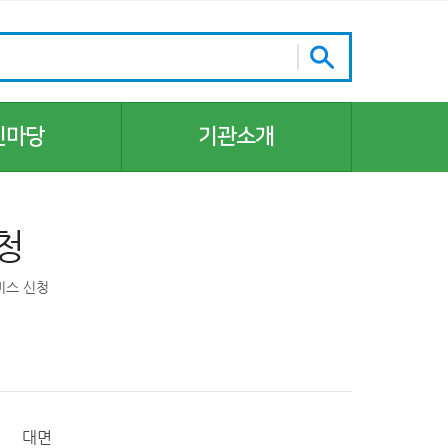
린마당
기관소개
기관장 인사말
조직 및 업무
청
주요 업무
주요 연혁 및 역대 관리자
비스 신청
시설안내
찾아오시는 길
홍보자료
업무협약
대면