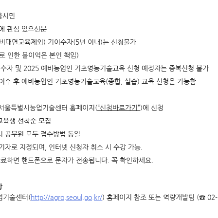
서울시민
활에 관심 있으신분
비대면교육제외) 기이수자(5년 이내)는 신청불가
로 인한 불이익은 본인 책임)
이수자 및 2025 예비농업인 기초영농기술교육 신청 예정자는 중복신청 불가
이수 후 예비농업인 기초영농기술교육(종합, 실습) 교육 신청은 가능함
: 서울특별시농업기술센터 홈페이지(
“
신청바로가기
”
)에 신청
 교육생 선착순 모집
울시 공무원 모두 접수방법 동일
대기자로 지정되며, 인터넷 신청자 취소 시 수강 가능.
완료하면 핸드폰으로 문자가 전송됩니다. 꼭 확인하세요.
항
업기술센터(
http://agro.seoul.go.kr/
) 홈페이지 참조 또는 역량개발팀 (☎ 02-69