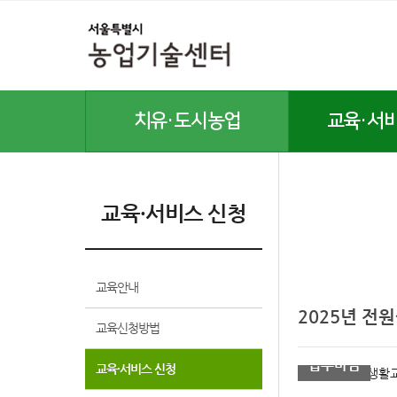
치유·도시농업
교육·서
치유농업
교육안내
도시농업
교육신청방법
교육·서비스 신청
반려식물병원
교육·서비스 신청
곤충산업활성화
온라인 교육
텃밭(주말)농장
교육안내
공기정화식물
2025년 전
식물공장
교육신청방법
접수마감
교육·서비스 신청