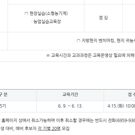
○ 현장실습(소형농기계)
점 심
· 농업실습교육장
○ 지방현지 벤치마킹, 현지 귀농
※ 교육시간과 교과과정은 교육운영상 필요에 의해 
구 분
교육기간
접 
5기
6. 9. ~ 6. 13.
4.15.(화) 10:0
 홈페이지 상에서 취소가능하며 이후 취소할 경우에는 반드시 전화(6959-9365
발생 대비, 예비 후보자
각 기별
20
명
모집