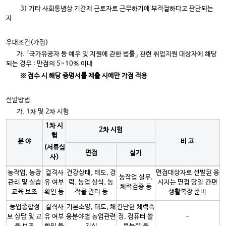
3) 기타 사회통념상 기간제 근로자로 근무하기에 부적절하다고 판단되는
자
우대조건(가점)
가. 「국가유공자 등 예우 및 지원에 관한 법률」 관련 취업지원 대상자에 해당
되는 경우 : 만점의 5~10% 이내
※
접수 시 해당 증명서를 제출 시에만 가점 적용
선발방법
가. 1차 및 2차 시험
1
차 시
2
차 시험
험
분 야
비 고
(
서류심
면접
실기
사
)
농작업, 농장
결격사
건강상태, 태도, 경
면접대상자로 선발된 응
농작업 실무,
관리 및 실습
유 여부
력, 농업 상식, 농
시자는 면접 당일 간편
체력검증 등
교육 보조
확인 등
작물 관리 등
생활복장 준비
농업종합정
결격사
기본소양, 태도, 채
간단한 체력측
보 상담 및 교
유 여부
용분야별 농업관련
정, 컴퓨터 활
-