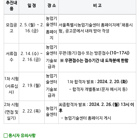
추진내
일 정
장 소
비 고
용
농업기
술센터
모집공
2. 5.(월) ~ 2.
서울특별시농업기술센터 홈페이지에「채용시
고
16.(금)
험」 공고문에서 내려 받아 작성
홈페이
지
농업기
술센터
우편(등기)접수 또는 방문접수
(10~17
시
)
서류접
2. 14.(수) ~
수
2. 16.(금)
기술보
※
우편접수는 접수기간 내 도착분에 한함
급과
농업기
1차 시험
술센터
1차 합격자 발표 :
2024. 2. 20.(
화
)
2. 19.(월)
(서류심
기술보
- 합격자 개별통보(문자 메시지 등)
사)
급과
2차 시험
최종합격자 발표 :
2024. 2. 26.(
월
) 13
시 이
농업기
후
2. 22.(목)
(면접 및
술센터
실기)
- 농업기술센터 홈페이지 게시
▢ 응시자 유의사항