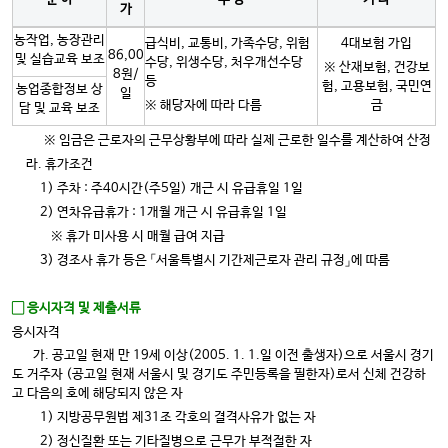
가
농작업, 농장관리
급식비, 교통비, 가족수당, 위험
4대보험 가입
86,00
및 실습교육 보조
수당, 위생수당, 처우개선수당
※ 산재보험, 건강보
8원/
등
험, 고용보험, 국민연
농업종합정보 상
일
※ 해당자에 따라 다름
금
담 및 교육 보조
※ 임금은 근로자의 근무상황부에 따라 실제 근로한 일수를 계산하여 산정
라. 휴가조건
1) 주차 : 주40시간(주5일) 개근 시 유급휴일 1일
2) 연차유급휴가 : 1개월 개근 시 유급휴일 1일
※ 휴가 미사용 시 매월 급여 지급
3) 경조사 휴가 등은 「서울특별시 기간제근로자 관리 규정」에 따름
▢ 응시자격 및 제출서류
응시자격
가. 공고일 현재 만 19세 이상(2005. 1. 1.일 이전 출생자)으로 서울시 경기
도 거주자 (공고일 현재 서울시 및 경기도 주민등록을 필한자)로서 신체 건강하
고 다음의 호에 해당되지 않은 자
1) 지방공무원법 제31조 각호의 결격사유가 없는 자
2) 정신질환 또는 기타질병으로 근무가 부적절한 자