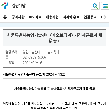
열린마당
홈
공지사항
보도자료
채용시험
지자체 홍보
입찰공고
토양
서울특별시농업기술센터(기술보급과) 기간제근로자 채
용 공고
담당부서
농업기술센터
기술교육과
문의
02-6959-9366
수정일
2024-04-16
서울특별시농업기술센터 공고 제
2024
–
13
호
서울특별시농업기술센터
(
기술보급과
)
기간제근로자 채용 공고
힐링체험농원, 서울특별시농업기술센터(기술보급과)에서 근무할 기간제 근로자
채용 공고를 다음과 같이 공고합니다.