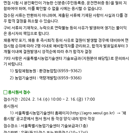
면접 시험 시 본인확인이 가능한 신분증(주민등록증, 운전면허증 등)을 필히 지
참하여야 하며, 이를 확인할 수 없을 시에는 응시할 수 없습니다.
접수된 서류는 반환하지 아니하며, 제출된 서류에 기재된 사항이 사실과 다를 경
우 합격 결정을 취소할 수 있습니다.
구비 서류의 기재착오, 누락으로 연락불능 등의 사유가 발생하여 생기는 불이익
은 응시자의 책임으로 합니다.
채용계약 포기, 채용 후 즉시퇴직 등의 사유로 결원이 발생할 경우에 대비하여 면
접시험 순위에 따라 2명 이내로 예비합격자를 관리하고, 합격자 발표일로부터 3
개월 이내에 결원발생시 성적순에 따라 추가 합격자 결정
기타 사항은 서울특별시농업기술센터 기술보급과(지원분야 해당팀)로 문의하시
기 바랍니다.
1) 힐링체험농원 : 환경농업팀(6959-9362)
2) 농업기술센터 : 역량개발팀(6959-9366)
▢ 응시원서 접수
접수기간 : 2024. 2. 14.(수) 10:00 ~ 2. 16.(금) 17:00
응시원서
1) 서울특별시농업기술센터 홈페이지(http://agro.seoul.go.kr) → ‘채
용시험’ 공고문에서 원서 원서 등 작성 양식 내려 받아 작성
접수장소 : 서울특별시농업기술센터 기술보급과(1층)
접수방법 : 우편(등기)접수 또는 방문접수
(10~17
시
)