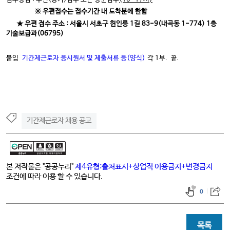
※
우편접수는 접수기간 내 도착분에 한함
★
우편 접수 주소
:
서울시 서초구 헌인릉
1
길
83-9(
내곡동
1-774) 1
층
기술보급과
(06795)
붙임
기간제근로자 응시원서 및 제출서류 등(양식)
각 1부.
끝.
기간제근로자 채용 공고
본 저작물은 "공공누리"
제4유형:출처표시+상업적 이용금지+변경금지
조건에 따라 이용 할 수 있습니다.
0
목록